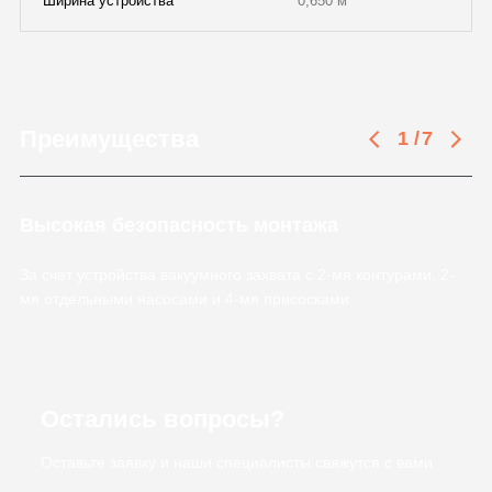
Ширина устройства
0,650 м
Преимущества
1
/
7
Высокая безопасность монтажа
За счет устройства вакуумного захвата с 2-мя контурами, 2-
мя отдельными насосами и 4-мя присосками
Остались вопросы?
Оставьте заявку и наши специалисты свяжутся с вами