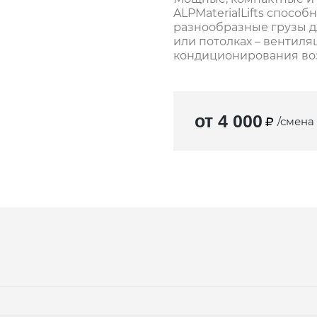
ALPMaterialLifts спосо
разнообразные грузы д
или потолках – вентиля
кондиционирования воз
от 4 000
/смена